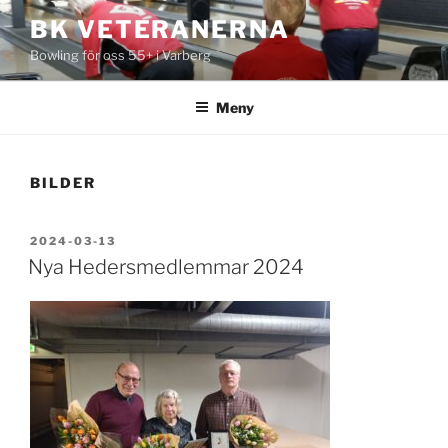
Hoppa
BK VETERANERNA
till
Bowling för oss 55+ i Varberg
innehåll
Meny
BILDER
PUBLICERAT
2024-03-13
Nya Hedersmedlemmar 2024