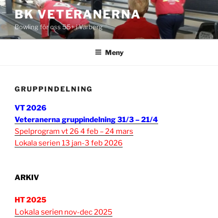
Hoppa
BK VETERANERNA
till
Bowling för oss 55+ i Varberg
innehåll
Meny
GRUPPINDELNING
VT 2026
Veteranerna gruppindelning 31/3 – 21/4
Spelprogram vt 26 4 feb – 24 mars
Lokala serien 13 jan-3 feb 2026
ARKIV
HT 2025
Lokala serien
nov-dec 2025